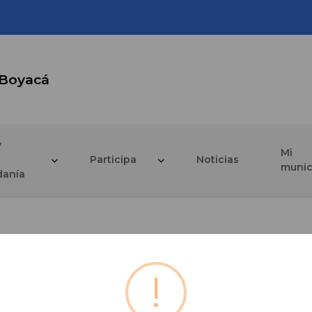
 Boyacá
y
Mi
Participa
Noticias
munic
danía
!
 Alcalde