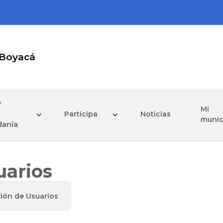
 Boyacá
y
Mi
Participa
Noticias
munic
danía
uarios
ción de Usuarios